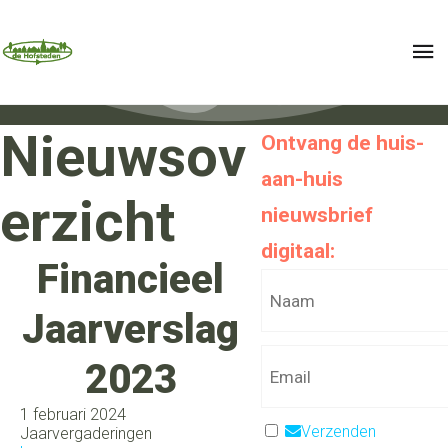
Nieuwsov
Ontvang de huis-
aan-huis
erzicht
nieuwsbrief
digitaal:
Financieel
Jaarverslag
2023
1 februari 2024
Verzenden
Jaarvergaderingen