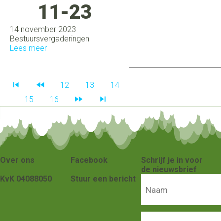
11-23
14 november 2023
Bestuursvergaderingen
Lees meer
12
13
14
15
16
Over ons
Facebook
Schrijf je in voor
de nieuwsbrief
KvK 04088050
Stuur een bericht