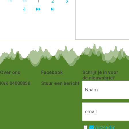
1
2
3
4
Over ons
Facebook
Schrijf je in voor
de nieuwsbrief
KvK 04088050
Stuur een bericht
Verzenden