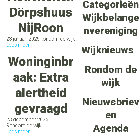
Categorieën
Dörpshuus
Wijkbelange
NijRoon
nvereniging
23 januari 2026
Rondom de wijk
Lees meer
Wijknieuws
Woninginbr
Rondom de
aak: Extra
wijk
alertheid
Nieuwsbriev
gevraagd
en
23 december 2025
Agenda
Rondom de wijk
Lees meer