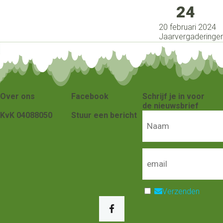
24
20 februari 2024
Jaarvergaderinge
Over ons
Facebook
Schrijf je in voor
de nieuwsbrief
KvK 04088050
Stuur een bericht
Verzenden